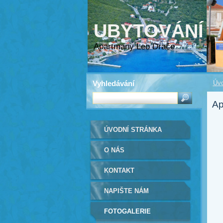
UBYTOVÁNÍ
Apartmany Leo Drače
Vyhledávání
Úvo
Ap
ÚVODNÍ STRÁNKA
O NÁS
KONTAKT
NAPIŠTE NÁM
FOTOGALERIE