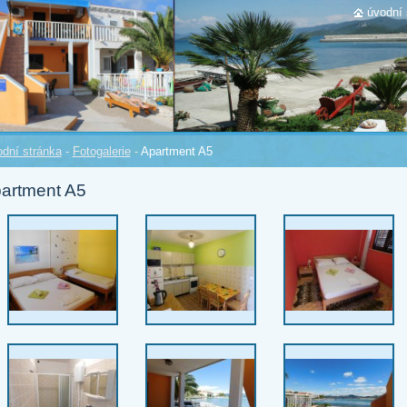
úvodní 
dní stránka
-
Fotogalerie
-
Apartment A5
artment A5