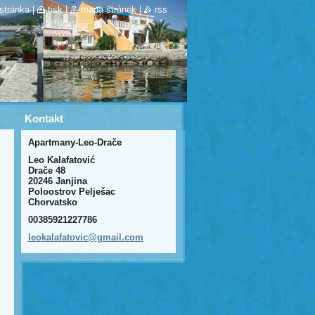
stránka
|
tisk
|
mapa stránek
|
rss
Kontakt
Apartmany-Leo-Drače
Leo Kalafatović
Drače 48
20246 Janjina
Poloostrov Pelješac
Chorvatsko
00385921227786
leokalaf
atovic@g
mail.com