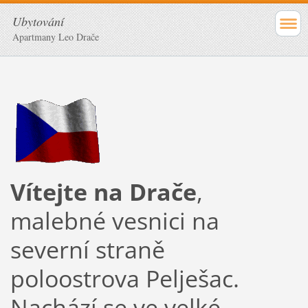
Ubytování
Apartmany Leo Drače
Vítejte na Drače
,
malebné vesnici na
severní straně
poloostrova Pelješac.
Nachází se ve velké