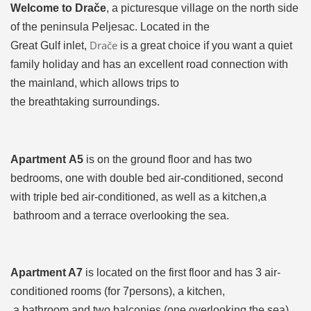
Welcome to
Drače
, a picturesque village
on the north
side
of the peninsula
Peljesac.
Located
in the
Drače
Great
Gulf
inlet
,
is a great choice
if you want
a quiet
family
holiday
and has
an
excellent
road connection
with
the mainland
, which
allows
trips to
the
breathtaking
surroundings
.
Apartment
A5
is
on the ground floor and
has two
bedrooms,
one with double bed
air-conditioned
,
second
with
triple bed
air-conditioned
, as well as a
kitchen
,a
bathroom and a
terrace
overlooking the
sea.
Apartment A7
is located on the
first floor
and has 3
air-
conditioned rooms
(for 7
persons),
a
kitchen,
a
bathroom
and two
balconies
(one
overlooking the
sea).