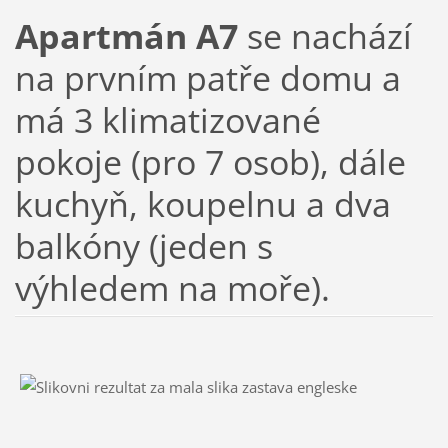
Apartmán A7
se nachází
na prvním patře domu a
má 3 klimatizované
pokoje (pro 7 osob), dále
kuchyň, koupelnu a dva
balkóny (jeden s
výhledem na moře).