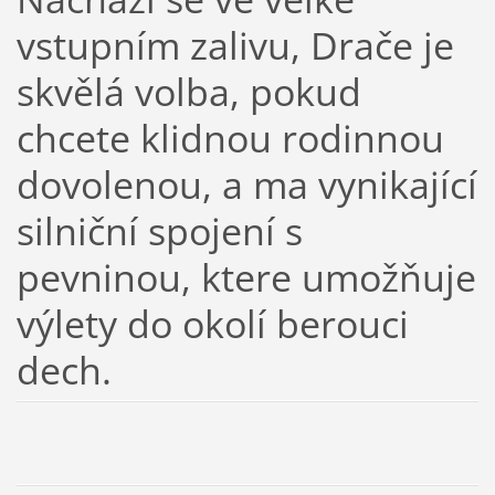
vstupním zalivu, Drače je
skvělá volba, pokud
chcete klidnou rodinnou
dovolenou, a ma vynikající
silniční spojení s
pevninou, ktere umožňuje
výlety do okolí berouci
dech.