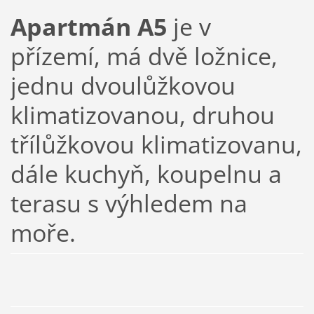
Apartmán A5
je v
přízemí, má dvě ložnice,
jednu dvoulůžkovou
klimatizovanou, druhou
třílůžkovou klimatizovanu,
dále kuchyň, koupelnu a
terasu s výhledem na
moře.