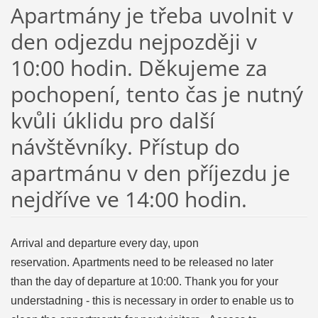
Apartmány je třeba uvolnit v
den odjezdu nejpozději v
10:00 hodin. Děkujeme za
pochopení, tento čas je nutný
kvůli úklidu pro další
návštěvníky. Přístup do
apartmánu v den příjezdu je
nejdříve ve 14:00 hodin.
Arrival and
departure
every day
, upon
reservation.
Apartments need to
be released
no later
than
the day of departure
at 10:00
. Thank you for your
understadning - this is necessary in order to enable us to