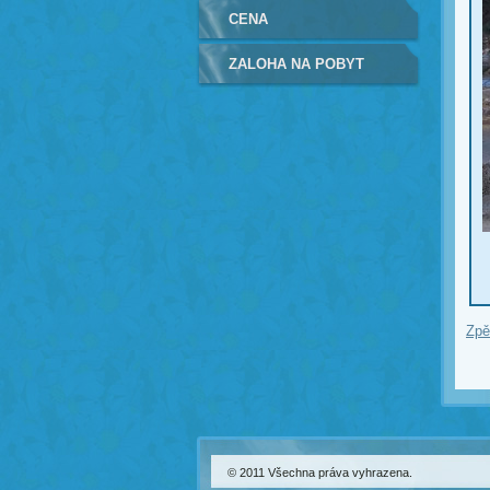
CENA
ZALOHA NA POBYT
Zpě
© 2011 Všechna práva vyhrazena.