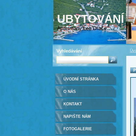
UBYTOVÁNÍ
Apartmany Leo Drače
Vyhledávání
Úvo
P
ÚVODNÍ STRÁNKA
O NÁS
KONTAKT
NAPIŠTE NÁM
FOTOGALERIE