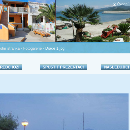
úvodní 
dní stránka
-
Fotogalerie
-
Drače 1.jpg
ŘEDCHOZÍ
SPUSTIT PREZENTACI
NÁSLEDUJÍCÍ