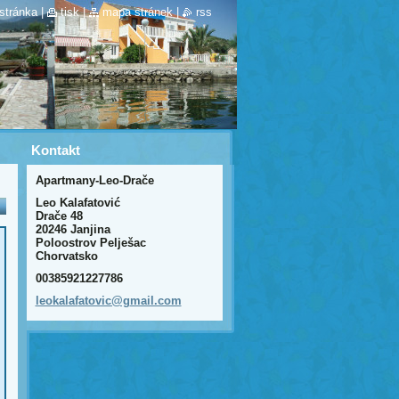
stránka
|
tisk
|
mapa stránek
|
rss
Kontakt
Apartmany-Leo-Drače
Leo Kalafatović
Drače 48
20246 Janjina
Poloostrov Pelješac
Chorvatsko
00385921227786
leokalaf
atovic@g
mail.com