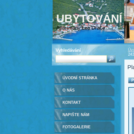
UBYTOVÁNÍ
Apartmany Leo Drače
Vyhledávání
Úvo
24
Pl
ÚVODNÍ STRÁNKA
P
O NÁS
KONTAKT
NAPIŠTE NÁM
FOTOGALERIE