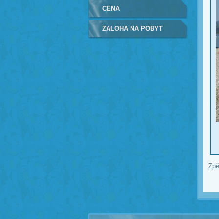
CENA
ZALOHA NA POBYT
Zpě