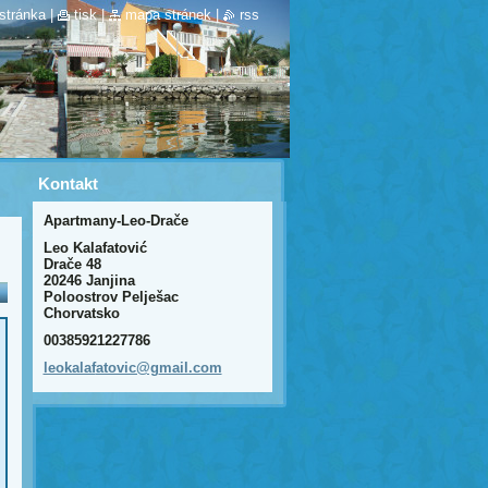
stránka
|
tisk
|
mapa stránek
|
rss
Kontakt
Apartmany-Leo-Drače
Leo Kalafatović
Drače 48
20246 Janjina
Poloostrov Pelješac
Chorvatsko
00385921227786
leokalaf
atovic@g
mail.com